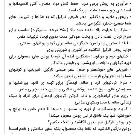
- فرآوری به روش پرس سرد: حفظ کامل مواد مغذی، آنتی اکسیدانها و
اسیدهای چرب مفید مانند لوریک اسید.
- رایحهی ملایم و دلانگیز: عطر طبیعی نارگیل که به غذاها و شیرینی های
شما طعمی خاطره انگیز می بخشد.
- سازگار با حرارت بالا: نقطه دود بالا (۳۵۰ درجه سانتیگراد) مناسب برای
سرخ کردن، تفت دادن و پخت طولانی مدت بدون ایجاد ترکیبات مضر.
- فاقد کلسترول و ترانس: جایگزینی سالم برای کره و روغنهای صنعتی.
فواید روغن نارگیل الکاشید در آشپزی و شیرینی پزی
- کیکهای نرم و مرطوب: جایگزین ایده آل کره یا روغن های معمولی برای
تهیه کیکهایی با بافتی ابریشمی و رطوبتی ماندگار.
- شیرینی های خوشعطر و طعم: عطر طبیعی نارگیل، شیرینیها و کوکیهای
شما را به تجربهای فراموش نشدنی تبدیل میکند.
- سرخ کردنیهای ترد و سالم: ایدهآل برای تهیه ی نانها، پیراشکیها و
سیبزمینی های سرخ شده با روکشی طلایی و بدون جذب چربی مضر.
- رژیم های گیاهخواری و فاقد گلوتن: گزینهای ایدهآل برای افراد با سبک
زندگی سالم یا محدودیتهای غذایی.
- کاربرد چندمنظوره: از تهیه ی سسها و دسرها تا طعم دادن به برنج و
خورشتها؛ تنها یک قاشق از این روغن معجزه میکند!
چرا روغن نارگیل نیم لیتری الکاشید را انتخاب کنیم؟
روغن نارگیل الکاشید نه فقط یک محصول، بلکه سفیر سلامتی و طعم است!