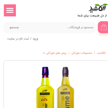
حساب کاربری من
​​​از دل طبیعت برای شما
تغییر گذر واژه
جستجو
۰
سفارشات
ورود
/
ثبت نام در سایت
خروج از حساب کاربری
الکاشید
محصولات خوراکی
روغن های خوراکی
پک 2عددی آشپزی روغن کنجد و آفتابگردان - 900gr