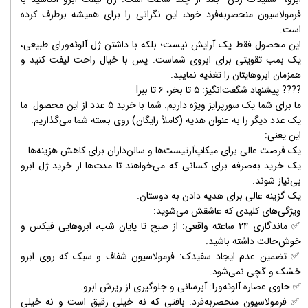
فرمولاسیون منحصر‌به‌فرد خود، این نگرانی را برای همیشه برطرف کرده
است.
​این محصول فقط یک آرایش نیست؛ بلکه با داشتن ژل آلوئه‌ورای طبیعی،
یک بمب تقویتی برای ابروی شماست. پس با خیال راحت لیفت کنید و
همزمان ابروهایتان را تغذیه نمایید.
​???? پیشنهاد شگفت‌انگیز: ۵ تا بخر، ۶ تا ببر!
​ما برای شما یک سورپرایز ویژه داریم. شما با خرید ۵ عدد از این محصول ما
یک عدد دیگر را به عنوان هدیه (کاملاً رایگان) روی بسته شما می‌گذاریم.
این یعنی:
​یک فرصت عالی برای میکاپ‌آرتیست‌ها و سالن‌داران برای کاهش هزینه‌ها
​یک خرید به‌صرفه برای کسانی که می‌خواهند تا مدت‌ها از خرید ژل ابرو
بی‌نیاز شوند.
​یک گزینه عالی برای هدیه دادن به دوستان.
​ویژگی‌های کلیدی که عاشقش می‌شوید:
​✅ ماندگاری ۲۴ ساعته واقعی: از صبح تا پایان شب، ابروهایی فیکس و
خوش‌حالت داشته باشید.
​✅ تضمین عدم ایجاد سفیدک: فرمولاسیون شفاف و سبک که روی ابرو
خشک و گچی نمی‌شود.
​✅ حاوی عصاره آلوئه‌ورا: آبرسانی و جلوگیری از ریزش ابرو.
​✅ فرمولاسیون منحصر‌به‌فرد: بافتی که نه خیلی رقیق است و نه خیلی