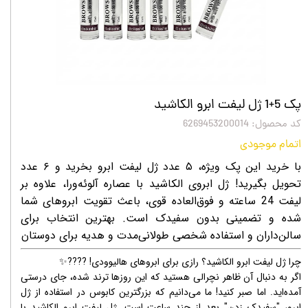
پک 5+1 ژل لیفت ابرو الکاشید
کد محصول: 6269453200014
اتمام موجودی
با خرید این پک ویژه، ۵ عدد ژل لیفت ابرو بخرید و ۶ عدد
تحویل بگیرید! ژل ابروی الکاشید با عصاره آلوئه‌ورا، علاوه بر
لیفت 24 ساعته و فوق‌العاده قوی، باعث تقویت ابروهای شما
شده و تضمینی بدون سفیدک است. بهترین انتخاب برای
سالن‌داران و استفاده شخصی طولانی‌مدت و هدیه برای دوستان
​چرا ژل لیفت ابرو الکاشید؟ رازی برای ابروهای هالیوودی! ????✨
​اگر به دنبال آن ظاهر نچرالی هستید که این روزها ترند شده، جای درستی
آمده‌اید. اما صبر کنید! ما می‌دانیم که بزرگترین کابوس در استفاده از ژل
ابرو، "سفیدک زدن" بعد از چند ساعت است. ژل لیفت ابرو الکاشید با